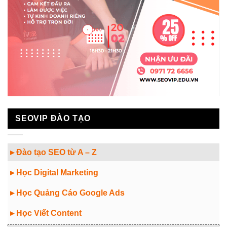
SEOVIP ĐÀO TẠO
▸ Đào tạo SEO từ A – Z
▸ Học Digital Marketing
▸ Học Quảng Cáo Google Ads
▸ Học Viết Content