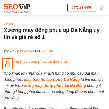
Bỏ
0971.72.6656
qua
nội
dung
DỰ ÁN
Xưởng may đồng phục tại Đà Nẵng uy
tín và giá rẻ số 1
ĐĂNG VÀO
16/05/2021
BỞI
CONTENT
16
Th5
Khó khăn lớn nhất của khách hàng có nhu cầu đặt may
đồng phục,
giày bảo hộ lao động Đà Nẵng
là tìm một địa
chỉ uy tín.
Xưởng may đồng phục tại Đà Nẵng
không ít
nhưng không phải địa chỉ nào cũng đáng để bạn chọn mặt
gửi vàng.
Bạn nên tìm hiểu và chọn đơn vị may đồng phục tại Đà