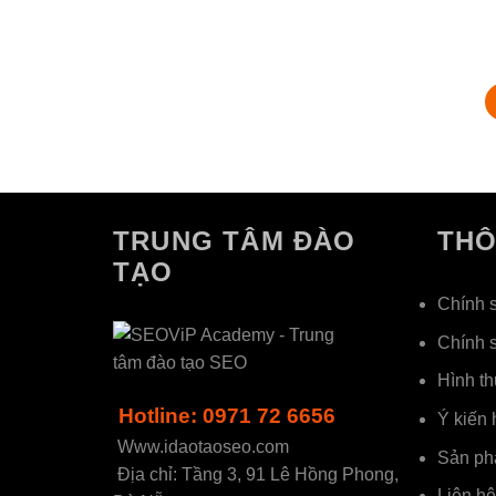
TRUNG TÂM ĐÀO
THÔ
TẠO
Chính 
Chính 
Hình th
Hotline: 0971 72 6656
Ý kiến 
Www.idaotaoseo.com
Sản ph
Địa chỉ: Tầng 3, 91 Lê Hồng Phong,
Liên hệ