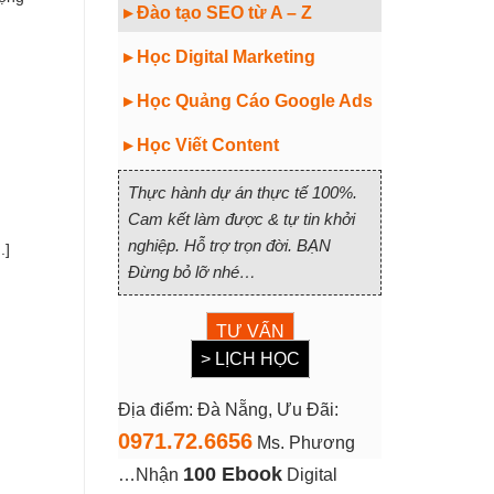
▸ Đào tạo SEO từ A – Z
▸ Học Digital Marketing
▸ Học Quảng Cáo Google Ads
▸ Học Viết Content
Thực hành dự án thực tế 100%.
Cam kết làm được & tự tin khởi
nghiệp. Hỗ trợ trọn đời. BẠN
.]
Đừng bỏ lỡ nhé…
TƯ VẤN
> LỊCH HỌC
Địa điểm: Đà Nẵng, Ưu Đãi:
0971.72.6656
Ms. Phương
100 Ebook
…Nhận
Digital