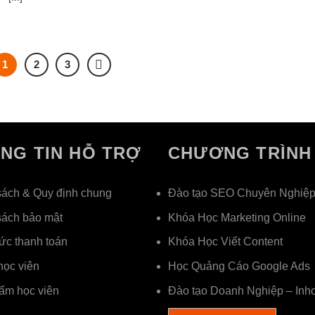
1
2
3
NG TIN HỖ TRỢ
CHƯƠNG TRÌNH
sách & Quy định chung
Đào tạo SEO Chuyên Nghiệ
sách bảo mật
Khóa Học Marketing Online
ức thanh toán
Khóa Học Viết Content
học viên
Học Quảng Cáo Google Ads
ẩm học viên
Đào tạo Doanh Nghiệp – Inh