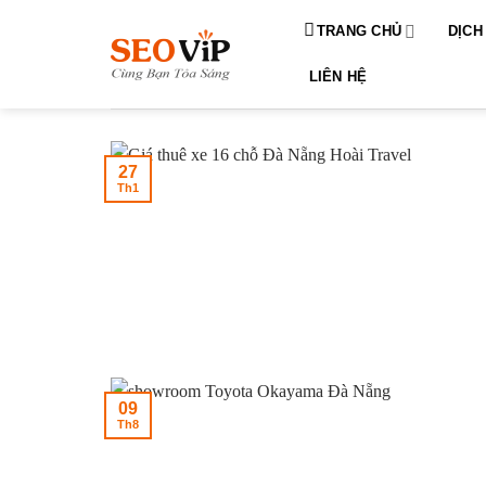
Bỏ
TRANG CHỦ
DỊCH
qua
nội
LIÊN HỆ
dung
27
Th1
09
Th8