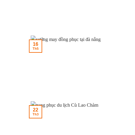
16
Th5
22
Th3