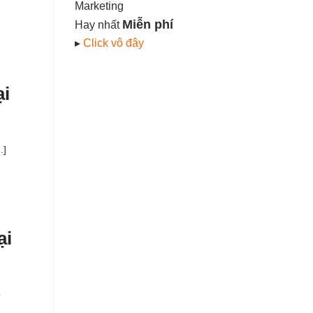
Marketing
Miễn phí
Hay nhất
▸
Click vô đây
ại
.]
ại
o