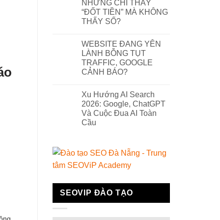
NHƯNG CHỈ THẤY
“ĐỐT TIỀN” MÀ KHÔNG
THẤY SỐ?
WEBSITE ĐANG YÊN
LÀNH BỖNG TỤT
TRAFFIC, GOOGLE
áo
CẢNH BÁO?
Xu Hướng AI Search
2026: Google, ChatGPT
Và Cuộc Đua AI Toàn
Cầu
SEOVIP ĐÀO TẠO
động