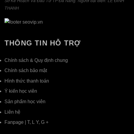
Sở Kế Hoạch Và Đầu Tư TP Đà Nẵng. Người đại diện: LÊ ĐÌNH
THANH
THÔNG TIN HỖ TRỢ
Chính sách & Quy định chung
Chính sách bảo mật
Hình thức thanh toán
Ý kiến học viên
Sản phẩm học viên
Liên hệ
Fanpage
|
T
,
L
Y
,
G +