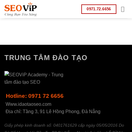
Bỏ
0971.72.6656
qua
nội
dung
TRUNG TÂM ĐÀO TẠO
Hotline: 0971 72 6656
Www.idaotaoseo.com
Địa chỉ: Tầng 3, 91 Lê Hồng Phong, Đà Nẵng
Giấy phép kinh doanh số: 0401761629 cấp ngày 05/05/2016 Do