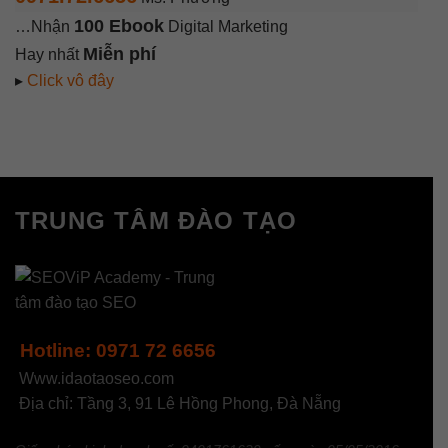
100 Ebook
…Nhận
Digital Marketing
Miễn phí
Hay nhất
▸
Click vô đây
TRUNG TÂM ĐÀO TẠO
Hotline: 0971 72 6656
Www.idaotaoseo.com
Địa chỉ: Tầng 3, 91 Lê Hồng Phong, Đà Nẵng