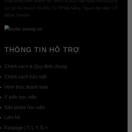
Giấy phép kinh doanh số: 0401761629 cấp ngày 05/05/2016
Do Sở Kế Hoạch Và Đầu Tư TP Đà Nẵng. Người đại diện: LÊ
ĐÌNH THANH
THÔNG TIN HỖ TRỢ
Chính sách & Quy định chung
Chính sách bảo mật
Hình thức thanh toán
Ý kiến học viên
Sản phẩm học viên
Liên hệ
Fanpage
|
T
,
L
Y
,
G +