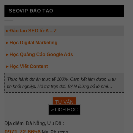
SEOVIP ĐÀO TẠO
▸ Đào tạo SEO từ A – Z
▸ Học Digital Marketing
▸ Học Quảng Cáo Google Ads
▸ Học Viết Content
Thực hành dự án thực tế 100%. Cam kết làm được & tự
tin khởi nghiệp. Hỗ trợ trọn đời. BẠN Đừng bỏ lỡ nhé…
TƯ VẤN
> LỊCH HỌC
Địa điểm: Đà Nẵng, Ưu Đãi:
0971.72.6656
Ms. Phương