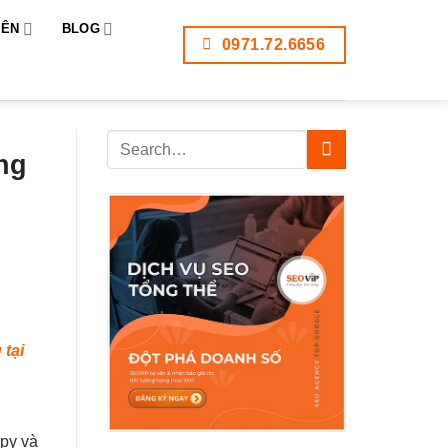
IÊN
BLOG
0971.72.6656
ng
tại
opy và