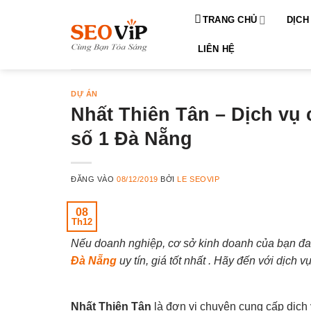
Bỏ
TRANG CHỦ
DỊCH
qua
nội
LIÊN HỆ
dung
DỰ ÁN
Nhất Thiên Tân – Dịch vụ
số 1 Đà Nẵng
ĐĂNG VÀO
08/12/2019
BỞI
LE SEOVIP
08
Th12
Nếu doanh nghiệp, cơ sở kinh doanh của bạn đa
Đà Nẵng
uy tín, giá tốt nhất . Hãy đến với dịch 
Nhất Thiên Tân
là đơn vị chuyên cung cấp dịc