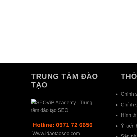
TRUNG TÂM ĐÀO
THÔ
TẠO
Chính 
Chính 
Hình th
Hotline: 0971 72 6656
Ý kiến 
Www.idaotaoseo.com
Sản ph