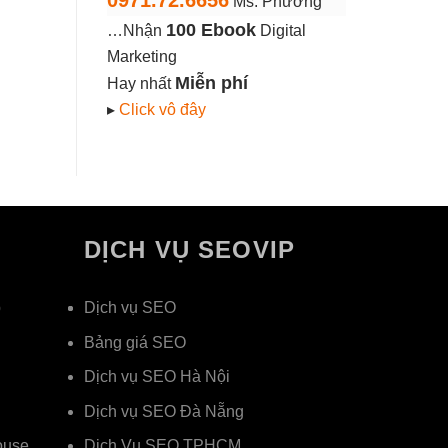
0971.72.6656
Ms. Phương
100 Ebook
…Nhận
Digital
Marketing
Miễn phí
Hay nhất
▸
Click vô đây
DỊCH VỤ SEOVIP
p
Dịch vụ SEO
Bảng giá SEO
Dịch vụ SEO Hà Nội
Dịch vụ SEO Đà Nẵng
ouse
Dịch Vụ SEO TPHCM