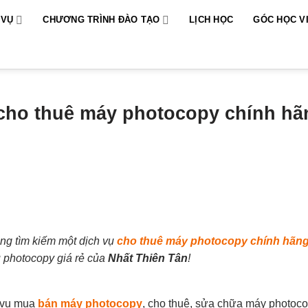
 VỤ
CHƯƠNG TRÌNH ĐÀO TẠO
LỊCH HỌC
GÓC HỌC V
 cho thuê máy photocopy chính hã
ng tìm kiếm một dịch vụ
cho thuê máy photocopy chính hãng 
vụ photocopy giá rẻ của
Nhất Thiên Tân
!
h vụ mua
bán máy photocopy
, cho thuê, sửa chữa máy photoc