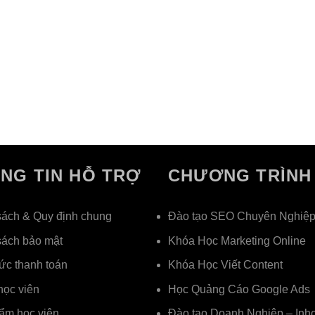
NG TIN HỖ TRỢ
CHƯƠNG TRÌNH
sách & Quy định chung
Đào tạo SEO Chuyên Nghiệ
sách bảo mật
Khóa Học Marketing Online
ức thanh toán
Khóa Học Viết Content
học viên
Học Quảng Cáo Google Ads
ẩm học viên
Đào tạo Doanh Nghiệp – Inh