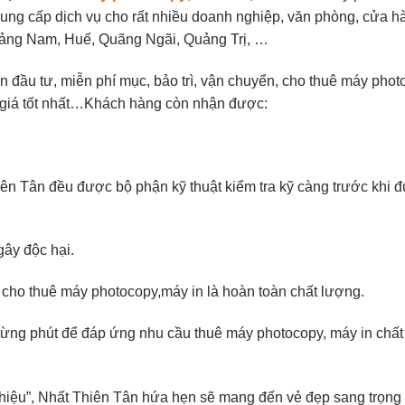
cung cấp dịch vụ cho rất nhiều doanh nghiệp, văn phòng, cửa h
Quảng Nam, Huế, Quãng Ngãi, Quảng Trị, …
 đầu tư, miễn phí mục, bảo trì, vận chuyển, cho thuê máy pho
 giá tốt nhất…Khách hàng còn nhận được:
ên Tân đều được bộ phận kỹ thuật kiểm tra kỹ càng trước khi đ
ây độc hại.
o thuê máy photocopy,máy in là hoàn toàn chất lượng.
ừng phút để đáp ứng nhu cầu thuê máy photocopy, máy in chất
iệu”, Nhất Thiên Tân hứa hẹn sẽ mang đến vẻ đẹp sang trọng