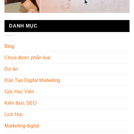
DANH MỤC
Blog
Chưa được phân loại
Dự án
Đào Tạo Digital Marketing
Góc Học Viên
Kiến thức SEO
Lịch Học
Marketing digital