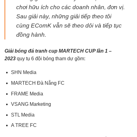
chơi hữu ích cho các doanh nhân, đơn vị.
Sau giải này, những giải tiếp theo tôi
cùng EComK vẫn sẽ theo dỏi và tiếp tục
đồng hành.
Giải bóng đá tranh cup MARTECH CUP lần 1 –
2023
quy tụ 6 đội bóng tham dự gồm:
SHN Media
MARTECH Đà Nẵng FC
FRAME Media
VSANG Marketing
STL Media
A TREE FC