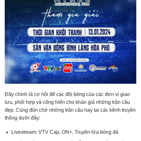
Đây chính là cơ hội để các đội bóng của các đơn vị giao
lưu, phối hợp và cống hiến cho khán giả những trận cầu
đẹp. Cùng đón chờ những trận cầu hay tại các kênh truyền
thông dưới đây:
Livestream: VTV Cap, ON+, Truyền lửa bóng đá