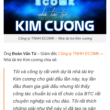
Công ty TNHH ECOMK – Nhà tài trợ Kim cương
Ông
Đoàn Văn Tú
– Giám đốc
Công ty TNHH ECOMK
–
Nhà tài trợ Kim cương chia sẻ:
Tôi và công ty rất vinh dự là nhà tài trợ
Kim cương cho giải đấu lần này, tuy lần
đầu tham gia giải đấu nhưng tôi thấy
công tác chuẩn bị và tổ chức của BTC rất
chuyên nghiệp và chu đáo. Tôi rất thích
những giải như thế này vì đã tạo ra sân