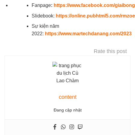
Fanpage
:
https://www.facebook.com/giaibo
Slidebook:
https://online.pubhtml5.com/rmzoe
Sự kiện năm
2022:
https://www.martechdanang.com/2023
Rate this post
content
Đang cập nhật