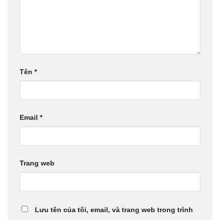
Tên
*
Email
*
Trang web
Lưu tên của tôi, email, và trang web trong trình