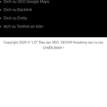
Dịch vụ SEO Google Maps
Dịch vụ Backlink
Dịch vụ Entity
dịch vụ Textlink an toàn
Copyright 2026 © "LÒ"
Đào tạo SEO
. SEOViP Academy tạo ra các
CHIẾN BINH !