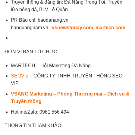
Truyền thông & đăng tin: Đà Nẵng Trong Tôi, Truyền
lửa bóng đá, BLV Lê Quân
PR Báo chí: baodanang.vn,
baoquangnam.vn,,
vsnewstoday.com
,
martech.com
ĐƠN VỊ BAN TỔ CHỨC:
MARTECH – Hội Marketing Đà Nẵng
SEOVip
– CÔNG TY TNHH TRUYỀN THÔNG SEO
VIP
VSANG Marketing – Phòng Thương mại – Dịch vụ &
Truyền thông
Hotline/Zalo: 0961 556 494
THÔNG TIN THAM KHẢO: