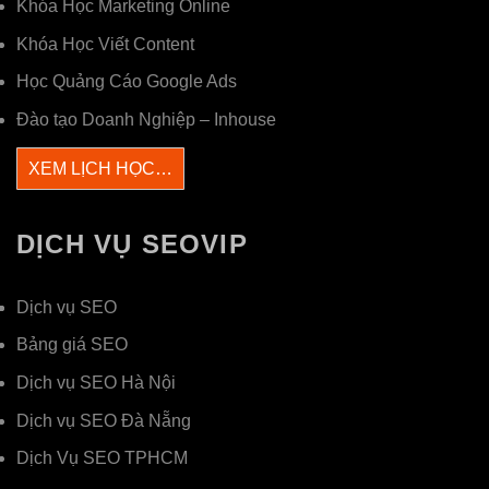
Khóa Học Marketing Online
Khóa Học Viết Content
Học Quảng Cáo Google Ads
Đào tạo Doanh Nghiệp – Inhouse
XEM LỊCH HỌC…
DỊCH VỤ SEOVIP
Dịch vụ SEO
Bảng giá SEO
Dịch vụ SEO Hà Nội
Dịch vụ SEO Đà Nẵng
Dịch Vụ SEO TPHCM