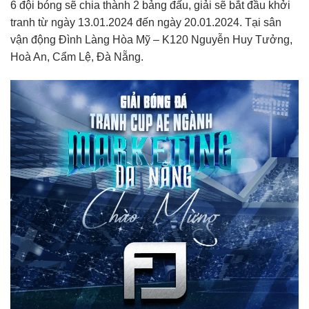
6 đội bóng sẽ chia thành 2 bảng đấu, giải sẽ bắt đầu khởi
tranh từ ngày 13.01.2024 đến ngày 20.01.2024. Tại sân
vận động Đình Làng Hòa Mỹ – K120 Nguyễn Huy Tưởng,
Hoà An, Cẩm Lệ, Đà Nẵng.