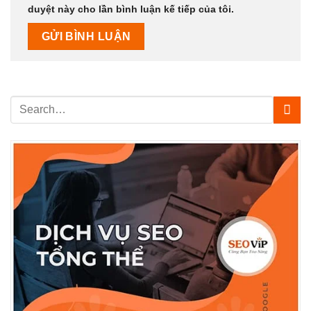
duyệt này cho lần bình luận kế tiếp của tôi.