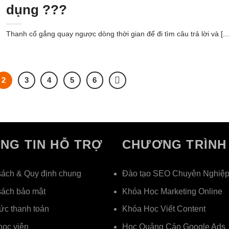
dụng ???
Thanh cố gắng quay ngược dòng thời gian để đi tìm câu trả lời và [...
2
3
4
5
6
NG TIN HỖ TRỢ
CHƯƠNG TRÌNH
sách & Quy định chung
Đào tạo SEO Chuyên Nghiệ
sách bảo mật
Khóa Học Marketing Online
ức thanh toán
Khóa Học Viết Content
học viên
Học Quảng Cáo Google Ads