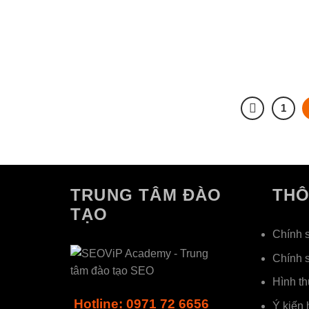
1
TRUNG TÂM ĐÀO
THÔ
TẠO
Chính 
Chính 
Hình th
Hotline: 0971 72 6656
Ý kiến 