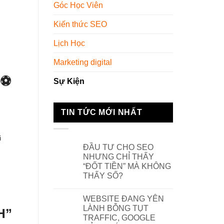
Góc Học Viên
Kiến thức SEO
Lịch Học
Marketing digital
️⚽
Sự Kiện
TIN TỨC MỚI NHẤT
i
ĐẦU TƯ CHO SEO
NHƯNG CHỈ THẤY
“ĐỐT TIỀN” MÀ KHÔNG
THẤY SỐ?
WEBSITE ĐANG YÊN
LÀNH BỖNG TỤT
H”
TRAFFIC, GOOGLE