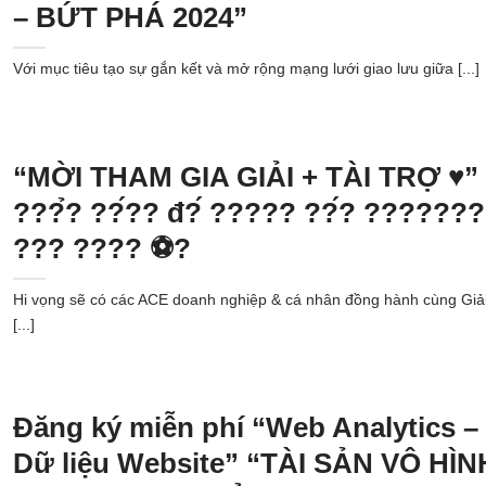
– BỨT PHÁ 2024”
Với mục tiêu tạo sự gắn kết và mở rộng mạng lưới giao lưu giữa [...]
“MỜI THAM GIA GIẢI + TÀI TRỢ ️♥️” 
???̉? ??́?? đ?́ ????? ??́? ???????
??? ???? ️⚽️?
Hi vọng sẽ có các ACE doanh nghiệp & cá nhân đồng hành cùng Giả
[...]
Đăng ký miễn phí “Web Analytics –
Dữ liệu Website” “TÀI SẢN VÔ HÌN