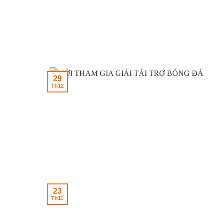
29
Th12
23
Th11