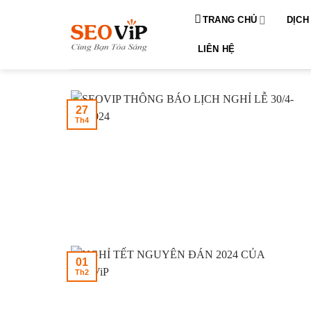
Bỏ
TRANG CHỦ
DỊCH
qua
nội
LIÊN HỆ
dung
27
Th4
01
Th2