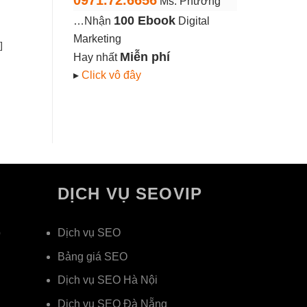
0971.72.6656
Ms. Phương
100 Ebook
…Nhận
Digital
Marketing
]
Miễn phí
Hay nhất
▸
Click vô đây
DỊCH VỤ SEOVIP
p
Dịch vụ SEO
Bảng giá SEO
Dịch vụ SEO Hà Nội
Dịch vụ SEO Đà Nẵng