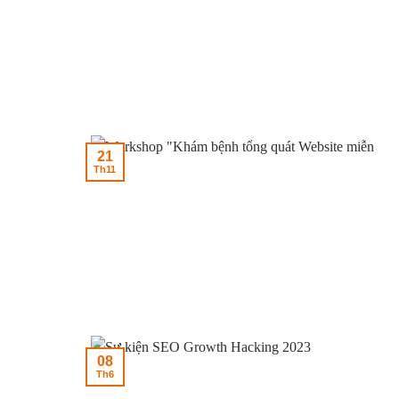
21
Th11
08
Th6