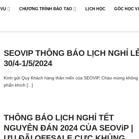
 VỤ
CHƯƠNG TRÌNH ĐÀO TẠO
LỊCH HỌC
GÓC HỌC V
SEOVIP THÔNG BÁO LỊCH NGHỈ L
30/4-1/5/2024
Kính gửi Quý Khách hàng thân mến của SEOVIP, Chào mừng không 
phấn khích [...]
THÔNG BÁO LỊCH NGHỈ TẾT
NGUYÊN ĐÁN 2024 CỦA SEOViP |
ƯU ĐÃI OFFSALE CỰC KHỦNG