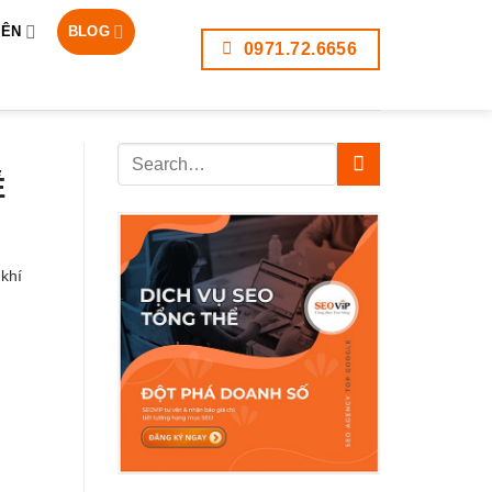
IÊN
BLOG
0971.72.6656
Ễ
khí